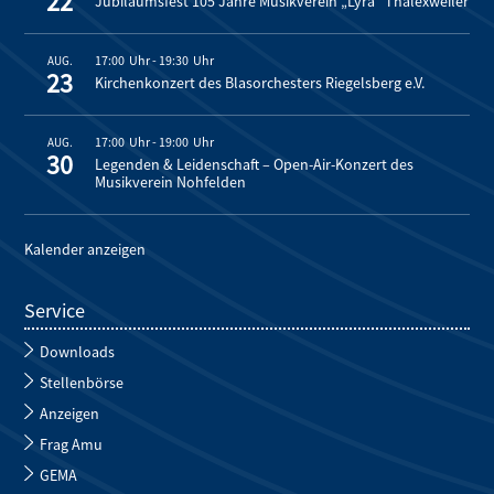
22
Jubiläumsfest 105 Jahre Musikverein „Lyra“ Thalexweiler
17:00
-
19:30
AUG.
23
Kirchenkonzert des Blasorchesters Riegelsberg e.V.
17:00
-
19:00
AUG.
30
Legenden & Leidenschaft – Open-Air-Konzert des
Musikverein Nohfelden
Kalender anzeigen
Service
Downloads
Stellenbörse
Anzeigen
Frag Amu
GEMA