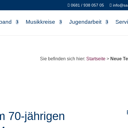
0681 / 938 057 05
info@saa
band
Musikkreise
Jugendarbeit
Serv
Sie befinden sich hier:
Startseite
>
Neue Te
 70-jährigen