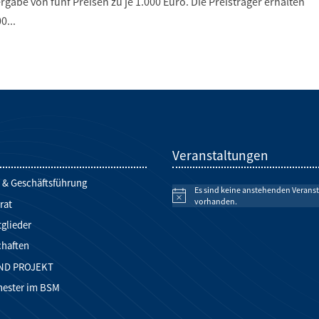
gabe von fünf Preisen zu je 1.000 Euro. Die Preisträger erhalten
0...
d
Veranstaltungen
 & Geschäftsführung
Es sind keine anstehenden Verans
Hinweis
vorhanden.
rat
glieder
chaften
ND PROJEKT
hester im BSM