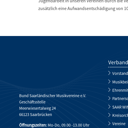
Jugendarbeit in unseren Vereinen durch die Ver
zusätzlich eine Aufwandsentschädigung von 10
Verban
Vorstand
Musikbei
Ehrenmit
Bund Saarländischer Musikvereine e.V.
Partners
Geschäftsstelle
SAAR WI
Meerwiesertalweg 24
66123 Saarbrücken
Kreisorc
Vereine
Öffnungszeiten:
Mo-Do, 09.00 -13.00 Uhr