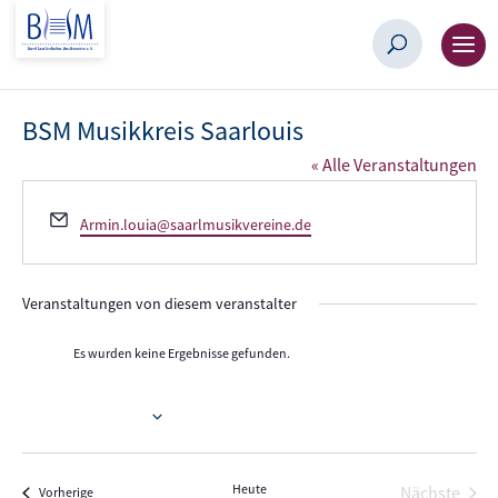
BSM Musikkreis Saarlouis
« Alle Veranstaltungen
Email
Armin.louia@saarlmusikvereine.de
Veranstaltungen von diesem veranstalter
Es wurden keine Ergebnisse gefunden.
Hinweis
Anstehende
Datum
wählen.
Heute
Nächste
Veranstaltungen
Vorherige