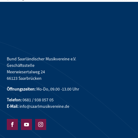
Veransta
Bund Saarländischer Musikvereine e.V.
Geschäftsstelle
Meerwiesertalweg 24
66123 Saarbrücken
Öffnungszeiten:
Mo-Do, 09.00 -13.00 Uhr
Telefon:
0681 / 938 057 05
E-Mail:
info@saarlmusikvereine.de


