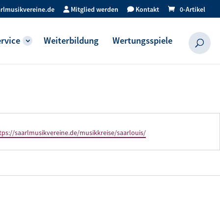
rlmusikvereine.de
Mitglied werden
Kontakt
0-Artikel
rvice
Weiterbildung
Wertungsspiele
bseite
tps://saarlmusikvereine.de/musikkreise/saarlouis/