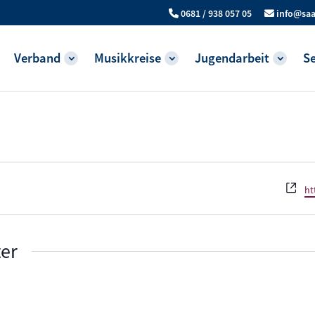
0681 / 938 057 05
info@saa
Verband
Musikkreise
Jugendarbeit
Se
We
ht
ter