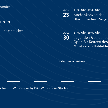
 werden
17:00
-
19:30
AUG.
23
Kirchenkonzert des
Blasorchesters Riegel
lieder
ltung einreichen
17:00
-
19:00
AUG.
30
Legenden & Leidensch
Open-Air-Konzert des
Musikverein Nohfeld
Kalender anzeigen
rbehalten. Webdesign by
B&F Webdesign Studio
.