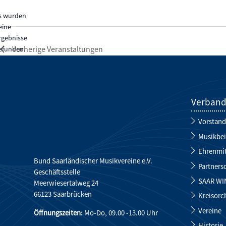
wählen.
s wurden
eine
Hinweis
rgebnisse
Vorherige
Veranstaltungen
efunden.
Verban
Vorstand
Musikbei
Ehrenmit
Bund Saarländischer Musikvereine e.V.
Partners
Geschäftsstelle
SAAR WI
Meerwiesertalweg 24
66123 Saarbrücken
Kreisorc
Vereine
Öffnungszeiten:
Mo-Do, 09.00 -13.00 Uhr
Historie