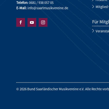
Telefon:
0681 / 938 057 05
Mitglied
E-Mail:
info@saarlmusikvereine.de
Für Mitg



Veransta
© 2026 Bund Saarländischer Musikvereine e.V. Alle Rechte vo