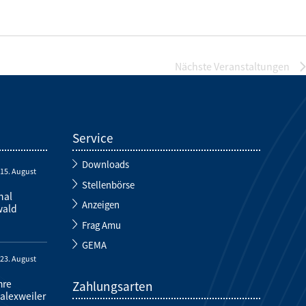
Nächste
Veranstaltungen
Service
Downloads
-
15. August
Stellenbörse
nal
Anzeigen
wald
Frag Amu
GEMA
-
23. August
hre
Zahlungsarten
alexweiler