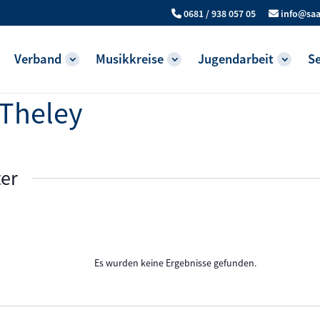
0681 / 938 057 05
info@saa
Verband
Musikkreise
Jugendarbeit
Se
 Theley
ter
Es wurden keine Ergebnisse gefunden.
Hinweis