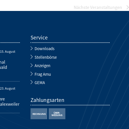
Nächste
Veranstaltungen
Service
Downloads
-
15. August
Stellenbörse
nal
Anzeigen
wald
Frag Amu
GEMA
-
23. August
hre
Zahlungsarten
alexweiler