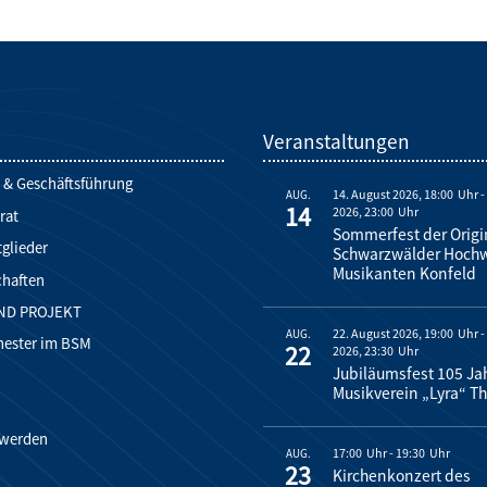
d
Veranstaltungen
 & Geschäftsführung
14. August 2026, 18:00
AUG.
14
2026, 23:00
rat
Sommerfest der Origi
glieder
Schwarzwälder Hoch
Musikanten Konfeld
chaften
ND PROJEKT
22. August 2026, 19:00
AUG.
hester im BSM
22
2026, 23:30
Jubiläumsfest 105 Ja
Musikverein „Lyra“ Th
 werden
17:00
-
19:30
AUG.
23
Kirchenkonzert des