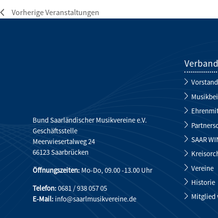
Vorherige
Veranstaltungen
Verban
Vorstand
Musikbei
Ehrenmit
Bund Saarländischer Musikvereine e.V.
Partners
Geschäftsstelle
SAAR WI
Meerwiesertalweg 24
66123 Saarbrücken
Kreisorc
Vereine
Öffnungszeiten:
Mo-Do, 09.00 -13.00 Uhr
Historie
Telefon:
0681 / 938 057 05
Mitglied
E-Mail:
info@saarlmusikvereine.de