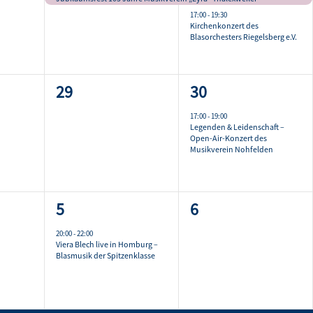
17:00
-
19:30
Kirchenkonzert des
Blasorchesters Riegelsberg e.V.
0
1
29
30
ungen,
Veranstaltungen,
Veranstaltung,
17:00
-
19:00
Legenden & Leidenschaft –
Open-Air-Konzert des
Musikverein Nohfelden
1
0
5
6
ungen,
Veranstaltung,
Veranstaltungen,
20:00
-
22:00
Viera Blech live in Homburg –
Blasmusik der Spitzenklasse