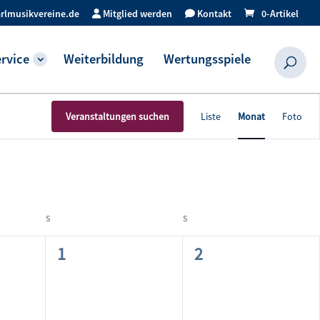
rlmusikvereine.de
Mitglied werden
Kontakt
0-Artikel
rvice
Weiterbildung
Wertungsspiele
Veranst
Veranstaltungen suchen
Liste
Monat
Foto
Ansicht
Navigat
S
SAMSTAG
S
SONNTAG
0
0
1
2
ungen,
Veranstaltungen,
Veranstaltungen,