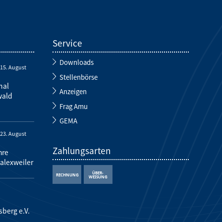
Service
Downloads
-
15. August
Stellenbörse
nal
Anzeigen
wald
Frag Amu
GEMA
-
23. August
Zahlungsarten
hre
alexweiler
sberg e.V.