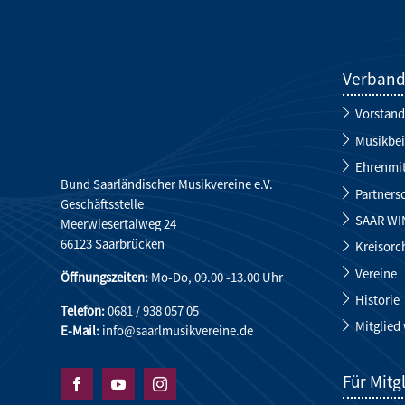
Verban
Vorstand
Musikbei
Ehrenmit
Bund Saarländischer Musikvereine e.V.
Partners
Geschäftsstelle
SAAR WI
Meerwiesertalweg 24
66123 Saarbrücken
Kreisorc
Vereine
Öffnungszeiten:
Mo-Do, 09.00 -13.00 Uhr
Historie
Telefon:
0681 / 938 057 05
Mitglied
E-Mail:
info@saarlmusikvereine.de
Für Mitg


