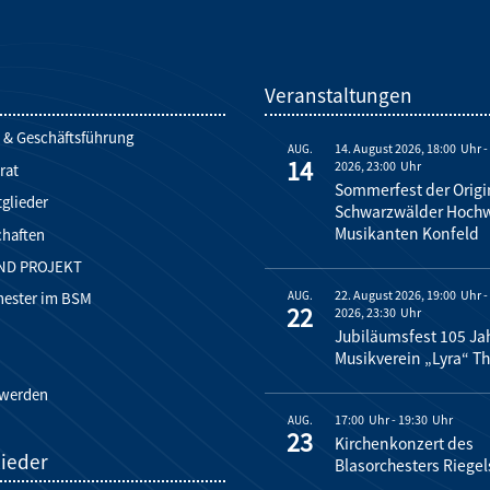
d
Veranstaltungen
 & Geschäftsführung
14. August 2026, 18:00
AUG.
14
2026, 23:00
rat
Sommerfest der Origi
glieder
Schwarzwälder Hoch
Musikanten Konfeld
chaften
ND PROJEKT
22. August 2026, 19:00
AUG.
hester im BSM
22
2026, 23:30
Jubiläumsfest 105 Ja
Musikverein „Lyra“ Th
 werden
17:00
-
19:30
AUG.
23
Kirchenkonzert des
lieder
Blasorchesters Riegel