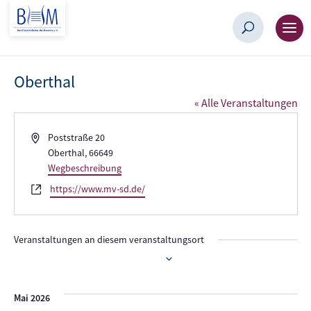
Oberthal
« Alle Veranstaltungen
Adresse
Poststraße 20
Oberthal
,
66649
Wegbeschreibung
Webseite
https://www.mv-sd.de/
Veranstaltungen an diesem veranstaltungsort
30.05.2026
 - 
07.08.2026
Datum
wählen.
Mai 2026