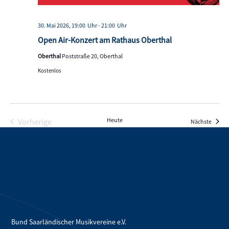
30. Mai 2026, 19:00
-
21:00
Open Air-Konzert am Rathaus Oberthal
Oberthal
Poststraße 20, Oberthal
Kostenlos
Heute
Vorherige
Verans
Nächste
Veranstaltungen
Bund Saarländischer Musikvereine e.V.