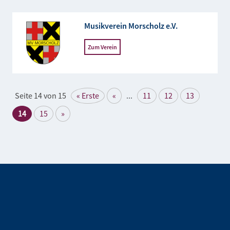
Musikverein Morscholz e.V.
Zum Verein
Seite 14 von 15
« Erste
«
...
11
12
13
14
15
»