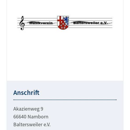
Anschrift
Akazienweg 9
66640 Namborn
Baltersweiler e.V.