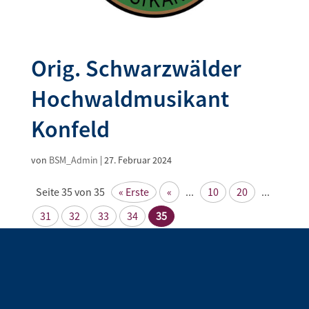
Orig. Schwarzwälder
Hochwaldmusikant
Konfeld
von
BSM_Admin
|
27. Februar 2024
Seite 35 von 35
« Erste
«
...
10
20
...
31
32
33
34
35