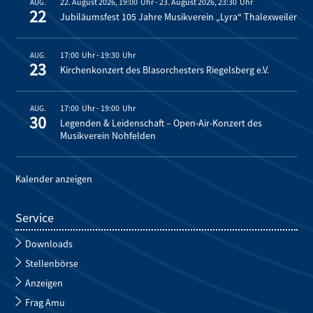
22. August 2026, 19:00
-
23. August 2026, 23:30
AUG.
22
Jubiläumsfest 105 Jahre Musikverein „Lyra“ Thalexweiler
17:00
-
19:30
AUG.
23
Kirchenkonzert des Blasorchesters Riegelsberg e.V.
17:00
-
19:00
AUG.
30
Legenden & Leidenschaft – Open-Air-Konzert des
Musikverein Nohfelden
Kalender anzeigen
Service
Downloads
Stellenbörse
Anzeigen
Frag Amu