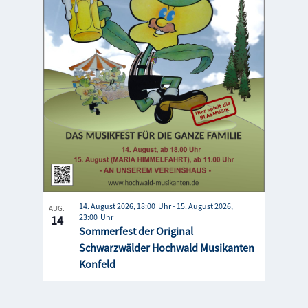
Photo
View
14. August 2026, 18:00
-
15. August 2026,
AUG.
23:00
14
Sommerfest der Original
Schwarzwälder Hochwald Musikanten
Konfeld