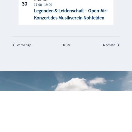
30
17:00
-
19:00
Legenden & Leidenschaft – Open-Air-
Konzert des Musikverein Nohfelden
Veranstaltungen
Veranstalt
Vorherige
Heute
Nächste