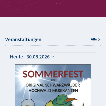
Veranstaltungen
Alle
Veranstaltungen
Heute
 - 
30.08.2026
Datum
List
auswählen.
of
events
in