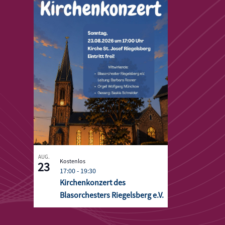
events
in
Photo
View
AUG.
Kostenlos
23
17:00
-
19:30
Kirchenkonzert des
Blasorchesters Riegelsberg e.V.