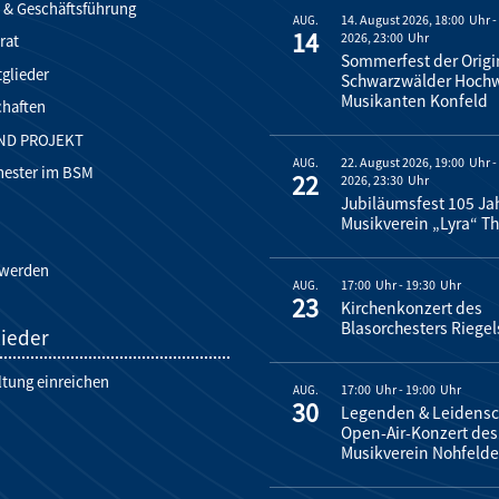
 & Geschäftsführung
14. August 2026, 18:00
AUG.
14
2026, 23:00
rat
Sommerfest der Origi
glieder
Schwarzwälder Hoch
Musikanten Konfeld
chaften
ND PROJEKT
22. August 2026, 19:00
AUG.
hester im BSM
22
2026, 23:30
Jubiläumsfest 105 Ja
Musikverein „Lyra“ Th
 werden
17:00
-
19:30
AUG.
23
Kirchenkonzert des
Blasorchesters Riegel
lieder
ltung einreichen
17:00
-
19:00
AUG.
30
Legenden & Leidensch
Open-Air-Konzert des
Musikverein Nohfeld