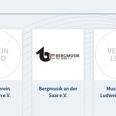
erein
Bergmusik an der
Mus
 e.V.
Saar e.V.
Ludwei