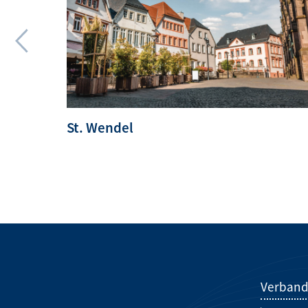
St. Wendel
Verban