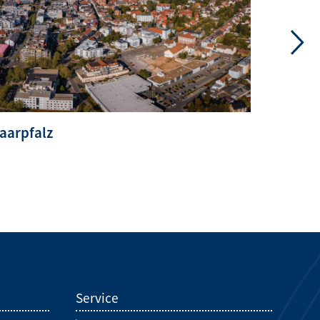
aarpfalz
Saarbr
Service