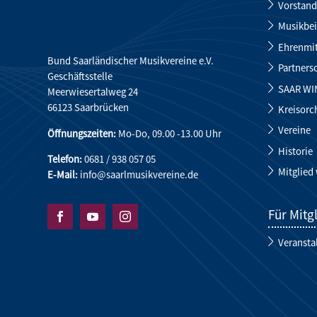
Vorstand
Musikbei
Ehrenmit
Bund Saarländischer Musikvereine e.V.
Partners
Geschäftsstelle
SAAR WI
Meerwiesertalweg 24
66123 Saarbrücken
Kreisorc
Vereine
Öffnungszeiten:
Mo-Do, 09.00 -13.00 Uhr
Historie
Telefon:
0681 / 938 057 05
Mitglied
E-Mail:
info@saarlmusikvereine.de
Für Mitg



Veransta