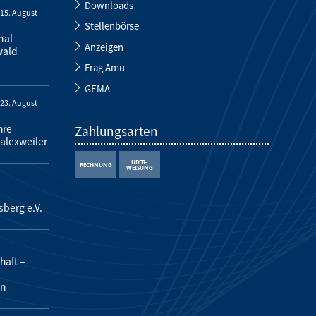
Downloads
-
15. August
Stellenbörse
nal
Anzeigen
wald
Frag Amu
GEMA
-
23. August
hre
Zahlungsarten
alexweiler
sberg e.V.
aft –
en