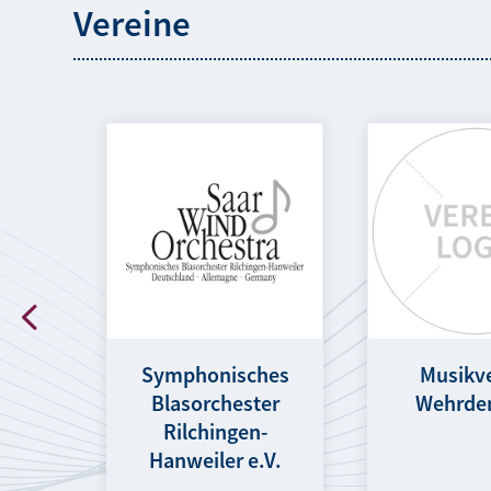
Vereine
 In
Symphonisches
Musikv
eiler
Blasorchester
Wehrden
Rilchingen-
Hanweiler e.V.