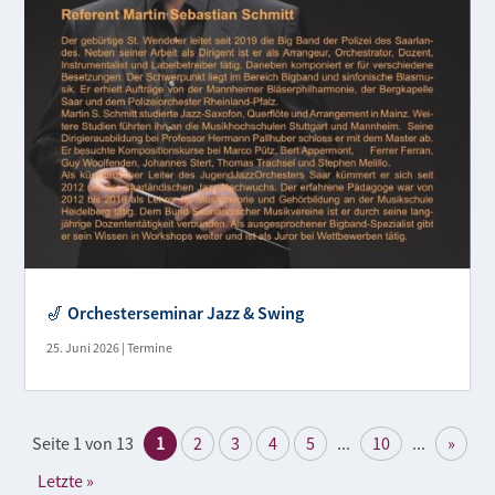
🎷 Orchesterseminar Jazz & Swing
25. Juni 2026
|
Termine
Seite 1 von 13
1
2
3
4
5
...
10
...
»
Letzte »