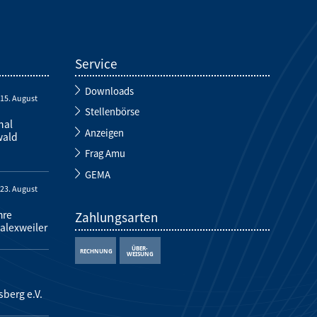
Service
Downloads
-
15. August
Stellenbörse
nal
Anzeigen
wald
Frag Amu
GEMA
-
23. August
hre
Zahlungsarten
alexweiler
sberg e.V.