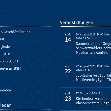
d
Veranstaltungen
 & Geschäftsführung
14. August 2026, 18:00
AUG.
14
2026, 23:00
rat
Sommerfest der Origi
glieder
Schwarzwälder Hoch
Musikanten Konfeld
chaften
ND PROJEKT
22. August 2026, 19:00
AUG.
hester im BSM
22
2026, 23:30
Jubiläumsfest 105 Ja
Musikverein „Lyra“ Th
 werden
17:00
-
19:30
AUG.
23
Kirchenkonzert des
Blasorchesters Riegel
lieder