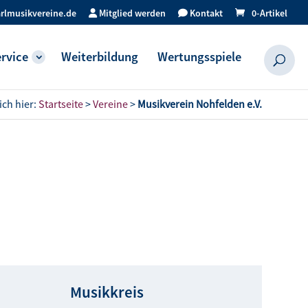
rlmusikvereine.de
Mitglied werden
Kontakt
0-Artikel
rvice
Weiterbildung
Wertungsspiele
ich hier:
Startseite
>
Vereine
>
Musikverein Nohfelden e.V.
Musikkreis