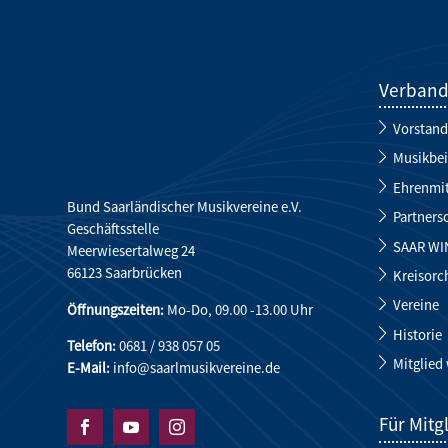
Verban
Vorstand
Musikbei
Ehrenmit
Bund Saarländischer Musikvereine e.V.
Partners
Geschäftsstelle
SAAR WI
Meerwiesertalweg 24
66123 Saarbrücken
Kreisorc
Vereine
Öffnungszeiten:
Mo-Do, 09.00 -13.00 Uhr
Historie
Telefon:
0681 / 938 057 05
Mitglied
E-Mail:
info@saarlmusikvereine.de
Für Mitg


