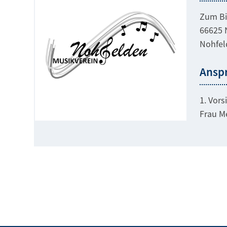
Zum Bi
66625 
Nohfeld
Ansp
1. Vors
Frau M