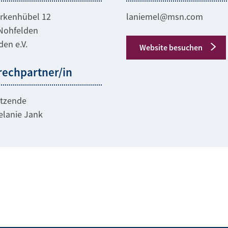
rkenhübel 12
laniemel@msn.com
Nohfelden
en e.V.
Website besuchen
rechpartner/in
itzende
elanie Jank